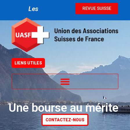
L
e
s
n
o
u
v
REVUE SUISSE
LIENS UTILES
Une bourse au mérite
CONTACTEZ-NOUS